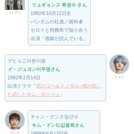
リュギョンス 류경수 さん
スングン
1992年10月12日生
バンダムの社員／前科者
セロイと刑務所で知り合う
出演「地獄が読んでいる」
マヒョニ마현이役
イ
・
ジュヨン
이주영さん
ヒョニ
1992年2月14日
出演ドラマ「
恋のゴールドメダル~僕が恋し
た恋したキム・ボクジュ
」
チャン・グンス장근수
キム・ドン匕김동희さん
グンス
1999年6月13日生