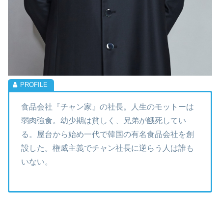
食品会社『チャン家』の社長。人生のモットーは
弱肉強食。幼少期は貧しく、兄弟が餓死してい
る。屋台から始め一代で韓国の有名食品会社を創
設した。権威主義でチャン社長に逆らう人は誰も
いない。