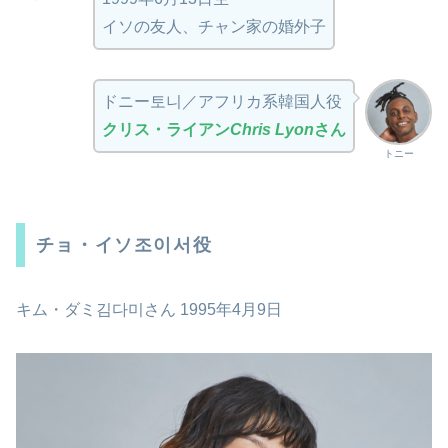
イソの友人、チャン家の婚外子
ドニー토니／アフリカ系韓国人役
クリス・ライアン
Chris Lyon
さん
トニー
チョ・イソ조이서役
キム・ダミ김다미さん 1995年4月9日