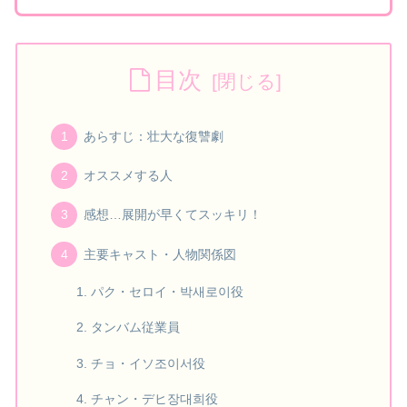
目次
あらすじ：壮大な復讐劇
オススメする人
感想…展開が早くてスッキリ！
主要キャスト・人物関係図
パク・セロイ・박새로이役
タンバム従業員
チョ・イソ조이서役
チャン・デヒ장대희役