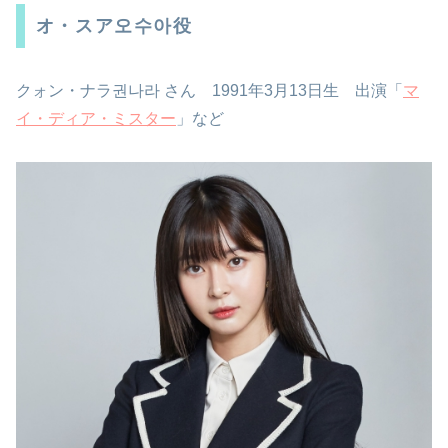
オ・スア오수아役
クォン・ナラ권나라 さん 1991年3月13日生 出演「
マ
イ・ディア・ミスター
」など