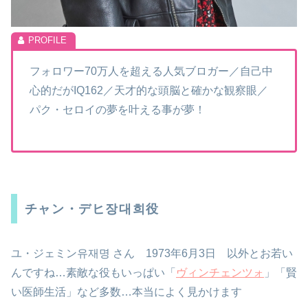
フォロワー70万人を超える人気ブロガー／自己中
心的だがIQ162／天才的な頭脳と確かな観察眼／
パク・セロイの夢を叶える事が夢！
チャン・デヒ장대희役
ユ・ジェミン유재명 さん 1973年6月3日 以外とお若い
んですね…素敵な役もいっぱい「
ヴィンチェンツォ
」「賢
い医師生活」など多数…本当によく見かけます