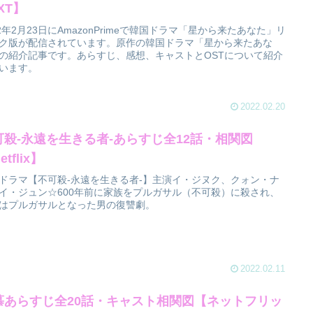
XT】
22年2月23日にAmazonPrimeで韓国ドラマ「星から来たあなた」リ
ク版が配信されています。原作の韓国ドラマ「星から来たあな
の紹介記事です。あらすじ、感想、キャストとOSTについて紹介
います。
2022.02.20
可殺-永遠を生きる者-あらすじ全12話・相関図
etflix】
ドラマ【不可殺-永遠を生きる者-】主演イ・ジヌク、クォン・ナ
イ・ジュン☆600年前に家族をプルガサル（不可殺）に殺され、
はプルガサルとなった男の復讐劇。
2022.02.11
慕あらすじ全20話・キャスト相関図【ネットフリッ