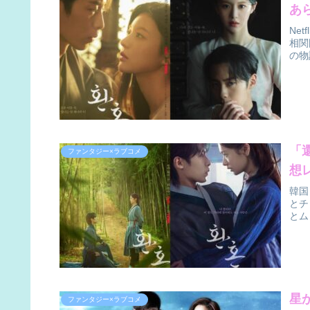
あ
Ne
相関
の物
「
ファンタジー×ラブコメ
想
韓国
とチ
とム
星
ファンタジー×ラブコメ