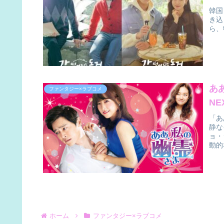
韓国
き込
ら、
あ
ファンタジー×ラブコメ
NE
「あ
静な
ョ・
動的
解説
し！
ホーム
ファンタジー×ラブコメ