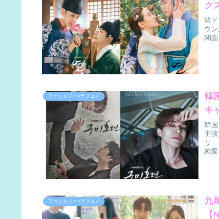
ク
韓ド
ウン
関図
韓
ファンタジー×ラブコメ
キ
韓国
主演
リ 
純愛
九
ファンタジー×ラブコメ
【N