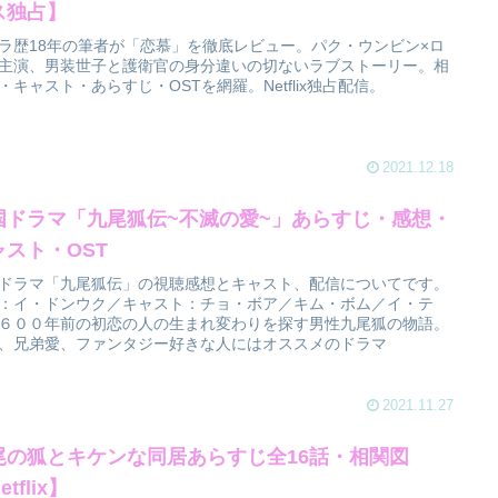
ス独占】
ラ歴18年の筆者が「恋慕」を徹底レビュー。パク・ウンビン×ロ
主演、男装世子と護衛官の身分違いの切ないラブストーリー。相
・キャスト・あらすじ・OSTを網羅。Netflix独占配信。
2021.12.18
国ドラマ「九尾狐伝~不滅の愛~」あらすじ・感想・
ャスト・OST
ドラマ「九尾狐伝」の視聴感想とキャスト、配信についてです。
：イ・ドンウク／キャスト：チョ・ボア／キム・ボム／イ・テ
６００年前の初恋の人の生まれ変わりを探す男性九尾狐の物語。
、兄弟愛、ファンタジー好きな人にはオススメのドラマ
2021.11.27
尾の狐とキケンな同居あらすじ全16話・相関図
etflix】