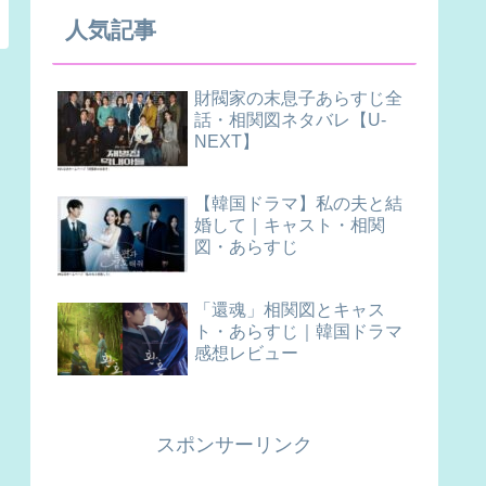
人気記事
財閥家の末息子あらすじ全
話・相関図ネタバレ【U-
NEXT】
【韓国ドラマ】私の夫と結
婚して｜キャスト・相関
図・あらすじ
「還魂」相関図とキャス
ト・あらすじ｜韓国ドラマ
感想レビュー
スポンサーリンク