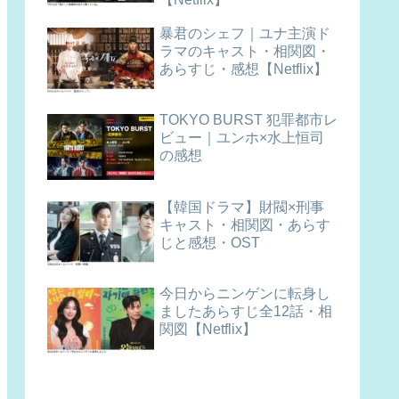
暴君のシェフ｜ユナ主演ド
ラマのキャスト・相関図・
あらすじ・感想【Netflix】
TOKYO BURST 犯罪都市レ
ビュー｜ユンホ×水上恒司
の感想
【韓国ドラマ】財閥×刑事
キャスト・相関図・あらす
じと感想・OST
今日からニンゲンに転身し
ましたあらすじ全12話・相
関図【Netflix】