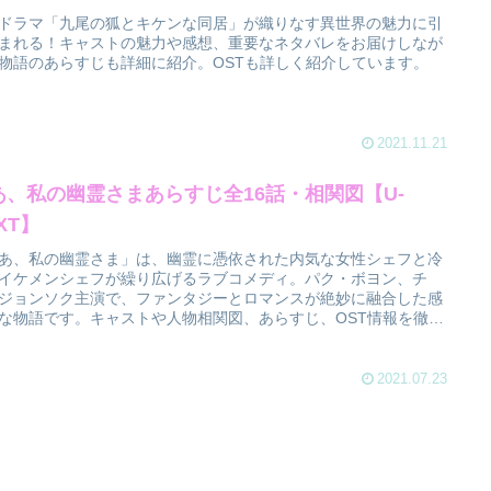
ドラマ「九尾の狐とキケンな同居」が織りなす異世界の魅力に引
まれる！キャストの魅力や感想、重要なネタバレをお届けしなが
物語のあらすじも詳細に紹介。OSTも詳しく紹介しています。
2021.11.21
あ、私の幽霊さまあらすじ全16話・相関図【U-
XT】
あ、私の幽霊さま」は、幽霊に憑依された内気な女性シェフと冷
イケメンシェフが繰り広げるラブコメディ。パク・ボヨン、チ
ジョンソク主演で、ファンタジーとロマンスが絶妙に融合した感
な物語です。キャストや人物相関図、あらすじ、OST情報を徹底
し、感想も紹介。幽霊との恋の行方に引き込まれること間違いな
2021.07.23