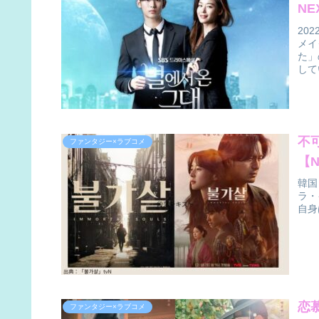
NE
20
メイ
た」
して
不
ファンタジー×ラブコメ
【N
韓国
ラ・
自身
恋
ファンタジー×ラブコメ