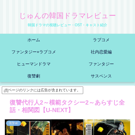
じゅんの韓国ドラマレビュー
韓国ドラマの視聴レビュー・OST・キャスト紹介
ホーム
ラブコメ
ファンタジー×ラブコメ
社内恋愛編
ヒューマンドラマ
ファンタジー
復讐劇
サスペンス
当ページのリンクには広告が含まれています。
復讐代行人2～模範タクシー2～あらすじ全
話・相関図【U-NEXT】
復讐劇