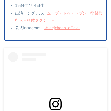
1984年7月4日生
出演：シグナル、
ムーブ・トゥ・ヘブン
、
復讐代
行人～模倣タクシー～
公式Instagram
＠leejehoon_official