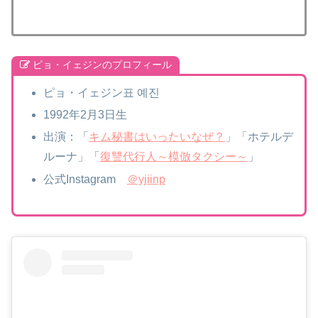
ピョ・イェジンのプロフィール
ピョ・イェジン표 예진
1992年2月3日生
出演：「
キム秘書はいったいなぜ？
」「ホテルデ
ルーナ」「
復讐代行人～模倣タクシー～
」
公式Instagram
＠yjiinp