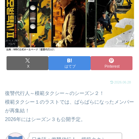
X
はてブ
Pinterest
2026.06.28
復讐代行人～模範タクシー～のシーズン２！
模範タクシー１のラストでは、ばらばらになったメンバー
が再集結！
2026年にはシーズン３も公開予定。