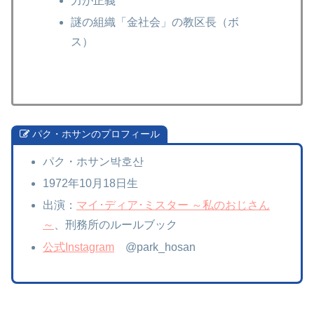
力が正義
謎の組織「金社会」の教区長（ボ
ス）
パク・ホサンのプロフィール
パク・ホサン박호산
1972年10月18日生
出演：
マイ･ディア･ミスター ～私のおじさん
～
、刑務所のルールブック
公式Instagram
@park_hosan