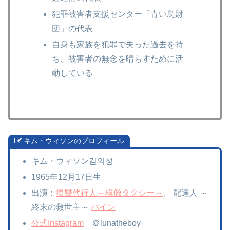
犯罪被害者支援センター「青い鳥財
団」の代表
自身も家族を犯罪で失った過去を持
ち、被害者の無念を晴らすために活
動している
キム・ウィソンのプロフィール
キム・ウィソン김의성
1965年12月17日生
出演：
復讐代行人～模倣タクシー～
、 配達人 ～
終末の救世主～
パイン
公式Instagram
＠lunatheboy