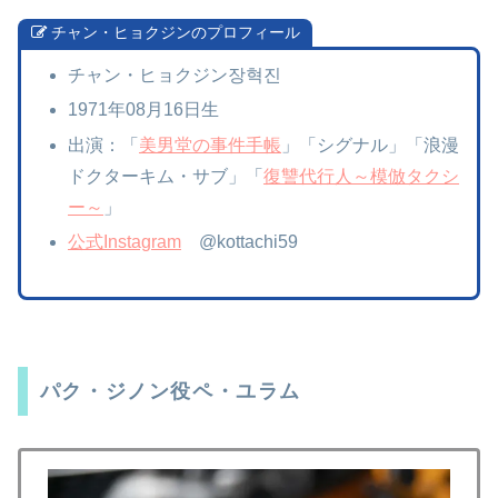
チャン・ヒョクジンのプロフィール
チャン・ヒョクジン장혁진
1971年08月16日生
出演：「
美男堂の事件手帳
」「シグナル」「浪漫
ドクターキム・サブ」「
復讐代行人～模倣タクシ
ー～
」
公式Instagram
@kottachi59
パク・ジノン役ペ・ユラム