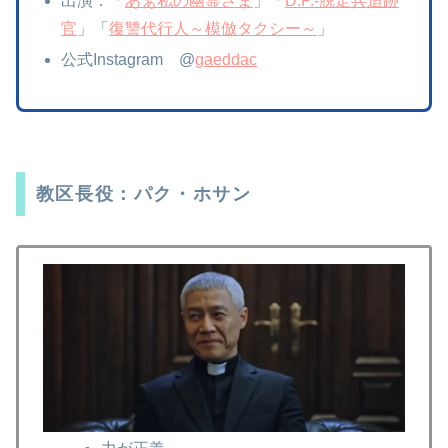
出演：「
あぁ私の幽霊さま
」「
D.P.-脱走兵追跡
官
」「
復讐代行人～模倣タクシー～
」
公式Instagram @
gaeddac
教区長役：パク・ホサン