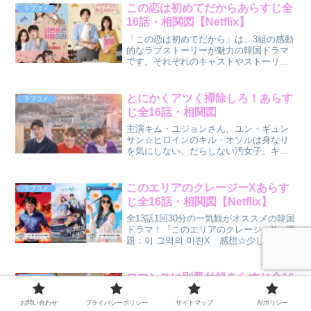
この恋は初めてだからあらすじ全
ラブコメ
16話・相関図【Netflix】
「この恋は初めてだから」は、3組の感動
的なラブストーリーが魅力の韓国ドラマ
です。それぞれのキャストやストーリー
ラインのあらすじを詳しく解説し、繊細
な演技や心温まるエピソードをご紹介し
ます。さらに、個人の感想や評価も交え
とにかくアツく掃除しろ！あらす
ラブコメ
ながら、この作品の魅力に迫ります。
じ全16話・相関図
主演キム・ユジョンさん、ユン・ギュン
サン☆ヒロインのキル・オソルは身なり
を気にしない、だらしない汚女子。キ
ル・オソルが入社した掃除会社のCEO
は、潔癖症で対人関係が苦手。潔癖社長
と汚女子社員の対極にいる二人のラブロ
このエリアのクレージーXあらす
ラブコメ
マンス。
じ全16話・相関図【Netflix】
全13話1回30分の一気観がオススメの韓国
ドラマ！『このエリアのクレージーX』原
題：이 그역의 미친X 感想☆少しネタバ
レあります
ロマンスは別冊付録あらすじ全16
ラブコメ
話・相関図【Netflix】
お問い合わせ
プライバシーポリシー
サイトマップ
AIポリシー
ロマンスは別冊付録の人物相関図とキャ