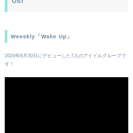
OST
Weeekly「Wake Up」
2020年6月30日にデビューした7人のアイドルグループで
す！