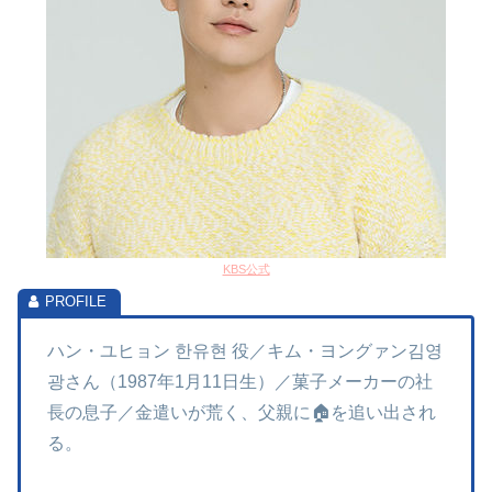
KBS公式
ハン・ユヒョン 한유현 役／キム・ヨングァン김영
광さん（1987年1月11日生）／菓子メーカーの社
長の息子／金遣いが荒く、父親に🏠を追い出され
る。