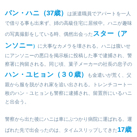
パン・ハニ（37歳）
は派遣職員でアパートを一人
で借りる事も出来ず、姉の高級住宅に居候中。ハニが趣味
スター（ア
の写真撮影をしている時、偶然出会った
ンソニー
）
に大事なカメラを壊される。ハニは腹いせ
にアンソニーの悪口を掲示板に投稿した事で逮捕され、警
察署に拘留される。同じ頃、菓子メーカーの社長の息子の
ハン・ユヒョン（３０歳）
も金遣いが荒く、父
親から服を脱がされ家を追い出される。トレンチコート一
枚のハン・ユヒョンも警察に逮捕され、留置所にいるハニ
と出会う。
警察から出た後にハニは車にぶつかり病院に運ばれる。運
17歳
ばれた先で出会ったのは、タイムスリップしてきた