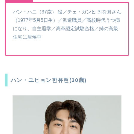
パン・ハニ（37歳） 役／チェ・ガンヒ 최강희さん
（1977年5月5日生）／派遣職員／高校時代うつ病
になり、自主退学／高卒認定試験合格／姉の高級
住宅に居候中
ハン・ユヒョン한유현(30歳)