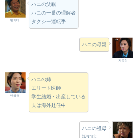
ハニの父親
ハニの一番の理解者
반기태
タクシー運転手
ハニの母親
지옥정
ハニの姉
エリート医師
반하영
学生結婚・出産している
夫は海外赴任中
ハニの祖母
認知症