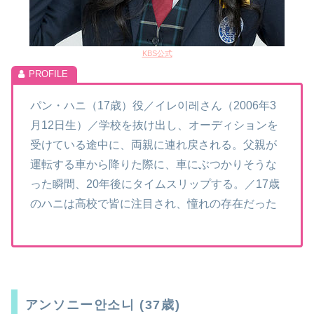
KBS公式
パン・ハニ（17歳）役／イレ이레さん（2006年3
月12日生）／学校を抜け出し、オーディションを
受けている途中に、両親に連れ戻される。父親が
運転する車から降りた際に、車にぶつかりそうな
った瞬間、20年後にタイムスリップする。／17歳
のハニは高校で皆に注目され、憧れの存在だった
アンソニー안소니 (37歳)