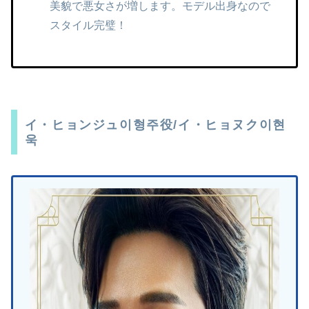
美貌で悪女さが増します。
モデル出身なので
スタイル完璧！
イ・ヒョンジュ이형주役/イ・ヒョヌク이현
욱