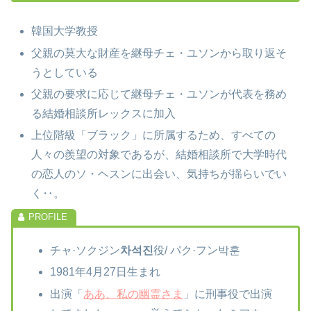
韓国大学教授
父親の莫大な財産を継母チェ・ユソンから取り返そ
うとしている
父親の要求に応じて継母チェ・ユソンが代表を務め
る結婚相談所レックスに加入
上位階級「ブラック」に所属するため、すべての
人々の羨望の対象であるが、結婚相談所で大学時代
の恋人のソ・ヘスンに出会い、気持ちが揺らいでい
く‥。
チャ·ソクジン
차석진
役/ パク·フン박훈
1981年4月27日生まれ
出演
「
ああ、私の幽霊さま
」に刑事役で出演