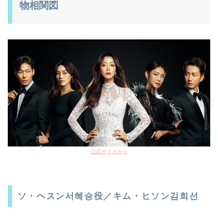
物相関図
公式サイトから
ソ・ヘスン서혜승役／キム・ヒソン김희선