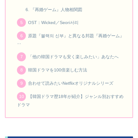
『再婚ゲーム』人物相関図
OST：Wicked／Seori서리
原題『블랙의 신부』と異なる邦題『再婚ゲーム』
‥
「他の韓国ドラマも安く楽しみたい」あなたへ
韓国ドラマを100倍楽しむ方法
合わせて読みたいNetflixオリジナルシリーズ
【韓国ドラマ歴18年が紹介】ジャンル別おすすめ
ドラマ