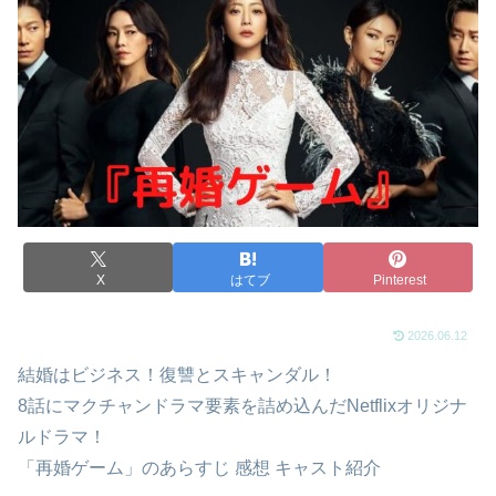
X
はてブ
Pinterest
2026.06.12
結婚はビジネス！復讐とスキャンダル！
8話にマクチャンドラマ要素を詰め込んだNetflixオリジナ
ルドラマ！
「再婚ゲーム」のあらすじ 感想 キャスト紹介