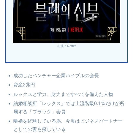
出典：Netflix
成功したベンチャー企業ハイブルの会長
資産2兆円
ルックスと学力、財力まですべてを備えた人物
結婚相談所「レックス」では上流階級0.1％だけが所
属する「ブラック」会員
離婚を経験している為、今度はビジネスパートナー
としての妻を探している