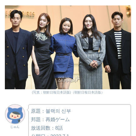
(写真：朝鮮日報日本語版)（朝鮮日報日本語版）
原題：블랙의 신부
邦題：再婚ゲーム
じゅん
放送回数：8話