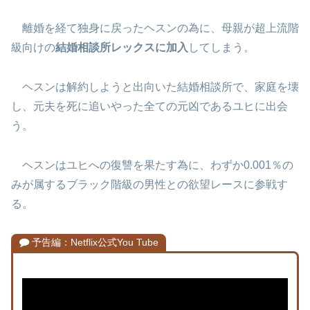
離婚を経て独身に戻ったヘスンの為に、母親が超上流階
級向けの
結婚相談所レックスに加入
してしまう。
ヘスンは解約しようと出向いた結婚相談所で、家庭を壊
し、元夫を死に追いやった全ての元凶であるユヒに出会
う。
ヘスンはユヒへの復讐を果たす為に、わずか0.001％の
みが属するブラック階級の男性との欲望レースに参戦す
る。
予告編：Netflix公式You Tube