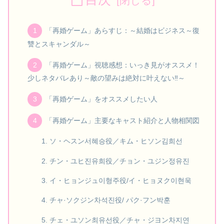
「再婚ゲーム」あらすじ：～結婚はビジネス～復
讐とスキャンダル～
「再婚ゲーム」視聴感想：いっき見がオススメ！
少しネタバレあり～敵の望みは絶対に叶えない‼～
「再婚ゲーム」をオススメしたい人
「再婚ゲーム」主要なキャスト紹介と人物相関図
ソ・ヘスン서혜승役／キム・ヒソン김희선
チン・ユヒ진유희役／チョン・ユジン정유진
イ・ヒョンジュ이형주役/イ・ヒョヌク이현욱
チャ·ソクジン차석진役/ パク·フン박훈
チェ・ユソン최유선役／チャ・ジヨン차지연