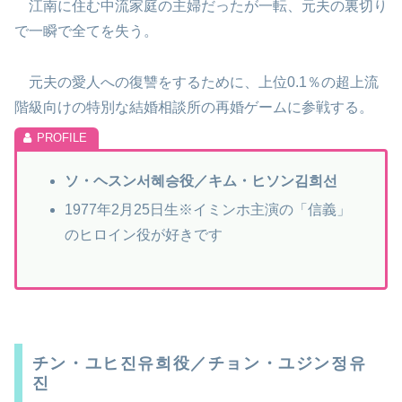
江南に住む中流家庭の主婦だったが一転、元夫の裏切り
で一瞬で全てを失う。
元夫の愛人への復讐をするために、上位0.1％の超上流
階級向けの特別な結婚相談所の再婚ゲームに参戦する。
ソ・ヘスン서혜승役／キム・ヒソン김희선
1977年2月25日生
※イミンホ主演の「信義」
のヒロイン役が好きです
チン・ユヒ진유희役／チョン・ユジン정유
진