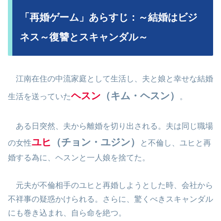
「再婚ゲーム」あらすじ：～結婚はビジ
ネス～復讐とスキャンダル～
江南在住の中流家庭として生活し、夫と娘と幸せな結婚
ヘスン
（キム・ヘスン）
生活を送っていた
。
ある日突然、夫から離婚を切り出される。夫は同じ職場
ユヒ
（チョン・ユジン）
の女性
と不倫し、ユヒと再
婚する為に、ヘスンと一人娘を捨てた。
元夫が不倫相手のユヒと再婚しようとした時、会社から
不祥事の疑惑かけられる。さらに、驚くべきスキャンダル
にも巻き込まれ、自ら命を絶つ。