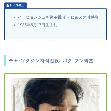
イ・ヒョンジュ이형주役/イ・ヒョヌク이현욱
1985年6月17日生まれ
チャ·ソクジン차석진役/ パク·フン박훈