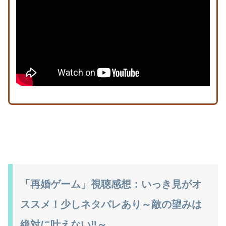
「再婚ゲーム」視聴感想：いっき見がオ
ススメ！少しネタバレあり～敵の望みは
絶対に叶えない‼～