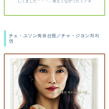
してました・・・。覚えてなかったミアネ
チェ・ユソン최유선役／チャ・ジヨン차지
연